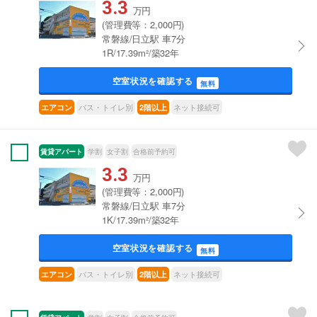
3.3
万円
(管理費等：2,000円)
常磐線/日立駅 車7分
1R/17.39m²/築32年
空室状況を確認する
無料
バス・トイレ別
ネット接続可
エアコン
2階以上
賃貸アパート
学割
女子割
合格前予約可
3.3
万円
(管理費等：2,000円)
常磐線/日立駅 車7分
1K/17.39m²/築32年
空室状況を確認する
無料
バス・トイレ別
ネット接続可
エアコン
2階以上