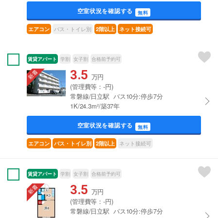
空室状況を確認する
無料
バス・トイレ別
エアコン
2階以上
ネット接続可
賃貸アパート
学割
女子割
合格前予約可
3.5
万円
(管理費等：-円)
常磐線/日立駅 バス10分:停歩7分
1K/24.3m²/築37年
空室状況を確認する
無料
ネット接続可
エアコン
バス・トイレ別
2階以上
賃貸アパート
学割
女子割
合格前予約可
3.5
万円
(管理費等：-円)
常磐線/日立駅 バス10分:停歩7分