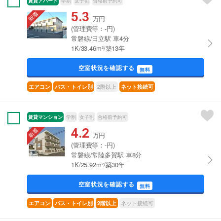
賃貸アパート
学割
女子割
合格前予約可
5.3
万円
(管理費等：-円)
常磐線/日立駅 車4分
1K/33.46m²/築13年
空室状況を確認する
無料
2階以上
エアコン
バス・トイレ別
ネット接続可
賃貸マンション
学割
女子割
合格前予約可
4.2
万円
(管理費等：-円)
常磐線/常陸多賀駅 車8分
1K/25.92m²/築30年
空室状況を確認する
無料
ネット接続可
エアコン
バス・トイレ別
2階以上