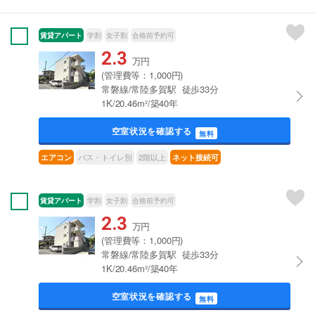
賃貸アパート
学割
女子割
合格前予約可
2.3
万円
(管理費等：1,000円)
常磐線/常陸多賀駅 徒歩33分
1K/20.46m²/築40年
空室状況を確認する
無料
バス・トイレ別
2階以上
エアコン
ネット接続可
賃貸アパート
学割
女子割
合格前予約可
2.3
万円
(管理費等：1,000円)
常磐線/常陸多賀駅 徒歩33分
1K/20.46m²/築40年
空室状況を確認する
無料