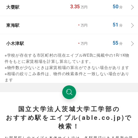
大甕駅
3.35
50
万円
分
東海駅
-
51
万円
分
小木津駅
-
55
万円
分
※学校が存在する市区町村の現在エイブルWEBに掲載中の1R/1K物
件をもとに家賃相場を計算し算出しています。
※物件数が少ないときは家賃相場の算出ができない場合があります
※相場の絞りこみ条件は、物件の検索条件と一致しない場合があり
ます
国立大学法人茨城大学工学部の
おすすめ駅をエイブル(able.co.jp)で
検索！
お部屋探しのエイブル本体サイトでは、各駅周辺にある最新の賃