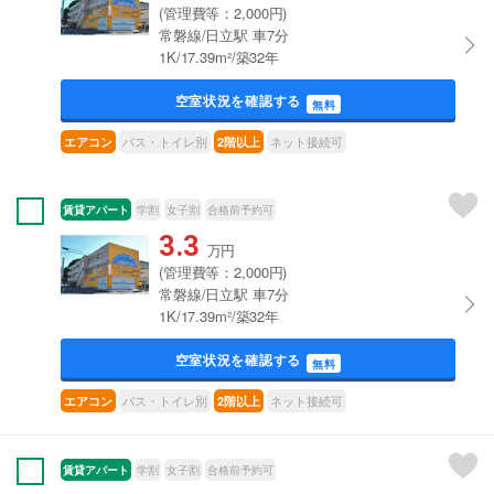
(管理費等：2,000円)
常磐線/日立駅 車7分
1K/17.39m²/築32年
空室状況を確認する
無料
バス・トイレ別
ネット接続可
エアコン
2階以上
賃貸アパート
学割
女子割
合格前予約可
3.3
万円
(管理費等：2,000円)
常磐線/日立駅 車7分
1K/17.39m²/築32年
空室状況を確認する
無料
バス・トイレ別
ネット接続可
エアコン
2階以上
賃貸アパート
学割
女子割
合格前予約可