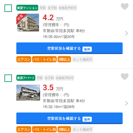
賃貸マンション
学割
女子割
合格前予約可
4.2
万円
(管理費等：-円)
常磐線/常陸多賀駅 車8分
1K/25.92m²/築30年
空室状況を確認する
無料
ネット接続可
エアコン
バス・トイレ別
2階以上
賃貸アパート
学割
女子割
合格前予約可
3.5
万円
(管理費等：-円)
常磐線/常陸多賀駅 車4分
1K/22.16m²/築28年
空室状況を確認する
無料
ネット接続可
エアコン
バス・トイレ別
2階以上