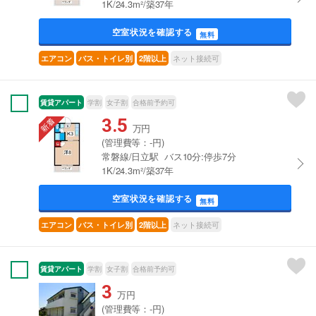
1K/24.3m²/築37年
空室状況を確認する
無料
ネット接続可
エアコン
バス・トイレ別
2階以上
賃貸アパート
学割
女子割
合格前予約可
3.5
万円
(管理費等：-円)
常磐線/日立駅 バス10分:停歩7分
1K/24.3m²/築37年
空室状況を確認する
無料
ネット接続可
エアコン
バス・トイレ別
2階以上
賃貸アパート
学割
女子割
合格前予約可
3
万円
(管理費等：-円)