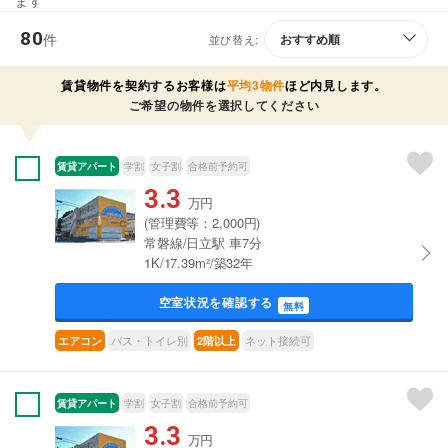
ます
80
件
並び替え:
賃貸物件を契約するお客様は
平均3物件
ほど内見します。
ご希望の物件を選択してください
賃貸アパート
学割
女子割
合格前予約可
3.3
万円
(管理費等：2,000円)
常磐線/日立駅 車7分
1K/17.39m²/築32年
空室状況を確認する
無料
バス・トイレ別
ネット接続可
エアコン
2階以上
賃貸アパート
学割
女子割
合格前予約可
3.3
万円