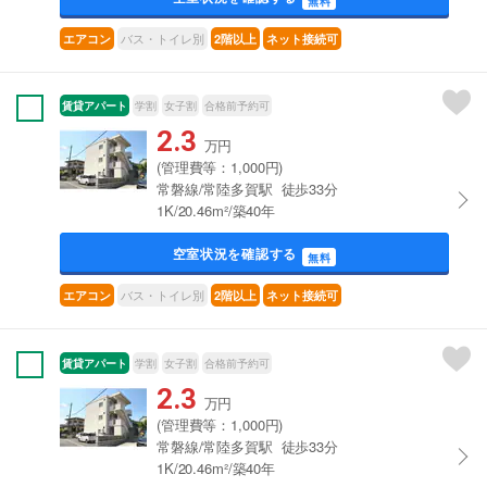
無料
バス・トイレ別
エアコン
2階以上
ネット接続可
賃貸アパート
学割
女子割
合格前予約可
2.3
万円
(管理費等：1,000円)
常磐線/常陸多賀駅 徒歩33分
1K/20.46m²/築40年
空室状況を確認する
無料
バス・トイレ別
エアコン
2階以上
ネット接続可
賃貸アパート
学割
女子割
合格前予約可
2.3
万円
(管理費等：1,000円)
常磐線/常陸多賀駅 徒歩33分
1K/20.46m²/築40年