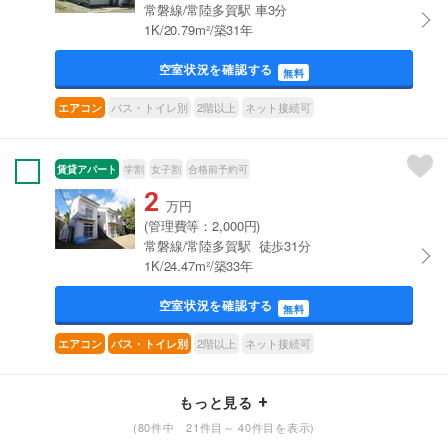
常磐線/常陸多賀駅 車3分
1K/20.79m²/築31年
空室状況を確認する
無料
バス・トイレ別
2階以上
ネット接続可
エアコン
賃貸アパート
学割
女子割
合格前予約可
2
万円
(管理費等：2,000円)
常磐線/常陸多賀駅 徒歩31分
1K/24.47m²/築33年
空室状況を確認する
無料
2階以上
ネット接続可
エアコン
バス・トイレ別
もっと見る
(80件中 21件目～ 40件目を表示)