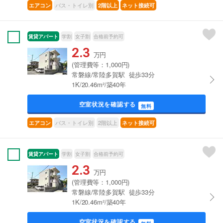
バス・トイレ別
エアコン
2階以上
ネット接続可
賃貸アパート
学割
女子割
合格前予約可
2.3
万円
(管理費等：1,000円)
常磐線/常陸多賀駅 徒歩33分
1K/20.46m²/築40年
空室状況を確認する
無料
バス・トイレ別
2階以上
エアコン
ネット接続可
賃貸アパート
学割
女子割
合格前予約可
2.3
万円
(管理費等：1,000円)
常磐線/常陸多賀駅 徒歩33分
1K/20.46m²/築40年
空室状況を確認する