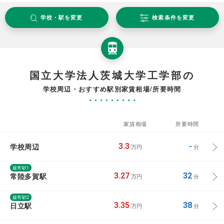
学校・駅を変更
検索条件を変更
国立大学法人茨城大学工学部の
学校周辺・おすすめ駅別家賃相場/所要時間
家賃相場
所要時間
学校周辺
3.3
-
万円
分
最寄駅1
常陸多賀駅
3.27
32
万円
分
最寄駅2
日立駅
3.35
38
万円
分