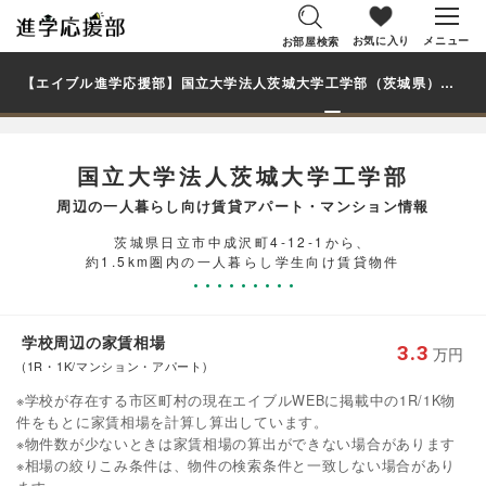
お気に入り
メニュー
お部屋検索
【エイブル進学応援部】国立大学法人茨城大学工学部（茨城県）周辺の賃貸を探す｜学生・大学生の一人暮らし向け賃貸マンション・アパート
国立大学法人茨城大学工学部
周辺の一人暮らし向け賃貸アパート・マンション情報
茨城県日立市中成沢町4-12-1から、
約1.5km圏内の一人暮らし学生向け賃貸物件
学校周辺の家賃相場
3.3
万円
(1R・1K/マンション・アパート)
※学校が存在する市区町村の現在エイブルWEBに掲載中の1R/1K物
件をもとに家賃相場を計算し算出しています。
※物件数が少ないときは家賃相場の算出ができない場合があります
※相場の絞りこみ条件は、物件の検索条件と一致しない場合があり