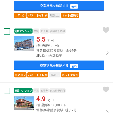
空室状況を確認する
無料
2階以上
エアコン
バス・トイレ別
ネット接続可
賃貸マンション
学割
女子割
合格前予約可
5.5
万円
(管理費等：-円)
常磐線/常陸多賀駅 徒歩7分
2K/32.4m²/築33年
空室状況を確認する
無料
2階以上
エアコン
バス・トイレ別
ネット接続可
賃貸マンション
学割
女子割
合格前予約可
4.9
万円
(管理費等：3,000円)
常磐線/常陸多賀駅 徒歩7分