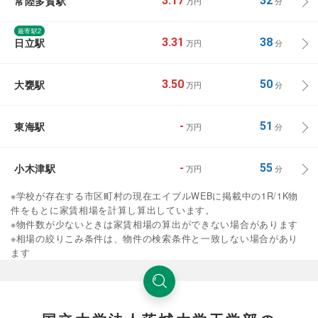
常陸多賀駅
3.17
32
万円
分
最寄駅2
日立駅
3.31
38
万円
分
大甕駅
3.50
50
万円
分
東海駅
-
51
万円
分
小木津駅
-
55
万円
分
※学校が存在する市区町村の現在エイブルWEBに掲載中の1R/1K物
件をもとに家賃相場を計算し算出しています。
※物件数が少ないときは家賃相場の算出ができない場合があります
※相場の絞りこみ条件は、物件の検索条件と一致しない場合があり
ます