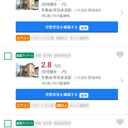
(管理費等：-円)
常磐線/常陸多賀駅 バス2分:停歩6分
1K/20.7m²/築38年
空室状況を確認する
無料
バス・トイレ別
2階以上
ネット接続可
エアコン
賃貸アパート
学割
女子割
合格前予約可
2.8
万円
(管理費等：-円)
常磐線/常陸多賀駅 バス2分:停歩6分
1K/20.7m²/築38年
空室状況を確認する
無料
バス・トイレ別
ネット接続可
エアコン
2階以上
賃貸アパート
学割
女子割
合格前予約可