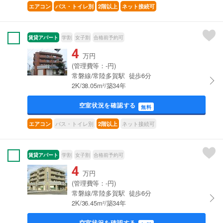
エアコン
バス・トイレ別
2階以上
ネット接続可
賃貸アパート
学割
女子割
合格前予約可
4
万円
(管理費等：-円)
常磐線/常陸多賀駅 徒歩6分
2K/38.05m²/築34年
空室状況を確認する
無料
バス・トイレ別
ネット接続可
エアコン
2階以上
賃貸アパート
学割
女子割
合格前予約可
4
万円
(管理費等：-円)
常磐線/常陸多賀駅 徒歩6分
2K/36.45m²/築34年
空室状況を確認する