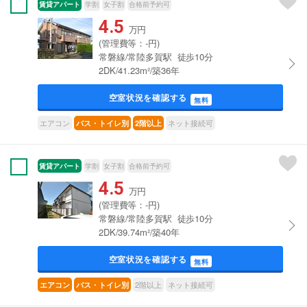
賃貸アパート
学割
女子割
合格前予約可
4.5
万円
(管理費等：-円)
常磐線/常陸多賀駅 徒歩10分
2DK/41.23m²/築36年
空室状況を確認する
無料
エアコン
ネット接続可
バス・トイレ別
2階以上
賃貸アパート
学割
女子割
合格前予約可
4.5
万円
(管理費等：-円)
常磐線/常陸多賀駅 徒歩10分
2DK/39.74m²/築40年
空室状況を確認する
無料
2階以上
ネット接続可
エアコン
バス・トイレ別