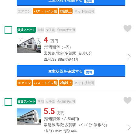
無料
エアコン
ネット接続可
バス・トイレ別
2階以上
賃貸アパート
学割
女子割
合格前予約可
4
万円
(管理費等：-円)
常磐線/常陸多賀駅 徒歩6分
2DK/38.88m²/築41年
空室状況を確認する
無料
ネット接続可
エアコン
バス・トイレ別
2階以上
賃貸アパート
学割
女子割
合格前予約可
5.5
万円
(管理費等：3,500円)
常磐線/常陸多賀駅 バス2分:停歩5分
1K/33.39m²/築14年