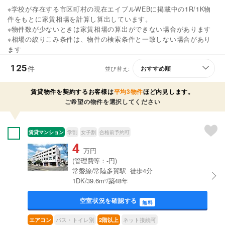
※学校が存在する市区町村の現在エイブルWEBに掲載中の1R/1K物
件をもとに家賃相場を計算し算出しています。
※物件数が少ないときは家賃相場の算出ができない場合があります
※相場の絞りこみ条件は、物件の検索条件と一致しない場合があり
ます
125
件
並び替え:
賃貸物件を契約するお客様は
平均3物件
ほど内見します。
ご希望の物件を選択してください
賃貸マンション
学割
女子割
合格前予約可
4
万円
(管理費等：-円)
常磐線/常陸多賀駅 徒歩4分
1DK/39.6m²/築48年
空室状況を確認する
無料
バス・トイレ別
ネット接続可
エアコン
2階以上