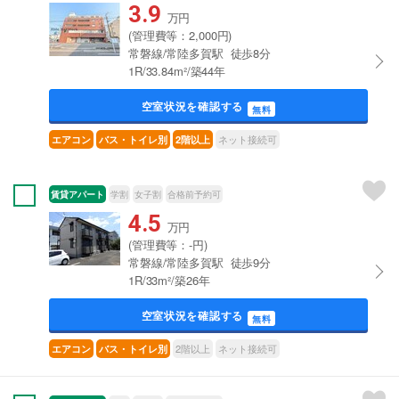
3.9
万円
(管理費等：2,000円)
常磐線/常陸多賀駅 徒歩8分
1R/33.84m²/築44年
空室状況を確認する
無料
ネット接続可
エアコン
バス・トイレ別
2階以上
賃貸アパート
学割
女子割
合格前予約可
4.5
万円
(管理費等：-円)
常磐線/常陸多賀駅 徒歩9分
1R/33m²/築26年
空室状況を確認する
無料
2階以上
ネット接続可
エアコン
バス・トイレ別