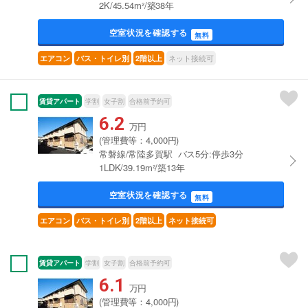
2K/45.54m²/築38年
空室状況を確認する
無料
ネット接続可
エアコン
バス・トイレ別
2階以上
賃貸アパート
学割
女子割
合格前予約可
6.2
万円
(管理費等：4,000円)
常磐線/常陸多賀駅 バス5分:停歩3分
1LDK/39.19m²/築13年
空室状況を確認する
無料
エアコン
バス・トイレ別
2階以上
ネット接続可
賃貸アパート
学割
女子割
合格前予約可
6.1
万円
(管理費等：4,000円)