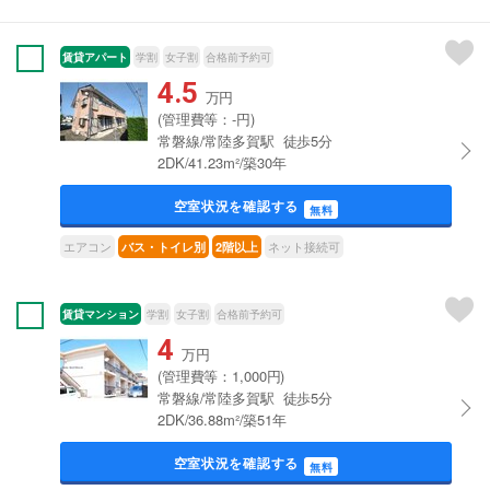
賃貸アパート
学割
女子割
合格前予約可
4.5
万円
(管理費等：-円)
常磐線/常陸多賀駅 徒歩5分
2DK/41.23m²/築30年
空室状況を確認する
無料
エアコン
ネット接続可
バス・トイレ別
2階以上
賃貸マンション
学割
女子割
合格前予約可
4
万円
(管理費等：1,000円)
常磐線/常陸多賀駅 徒歩5分
2DK/36.88m²/築51年
空室状況を確認する
無料