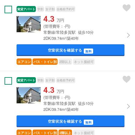
賃貸アパート
学割
女子割
合格前予約可
4.3
万円
(管理費等：-円)
常磐線/常陸多賀駅 徒歩10分
2DK/39.74m²/築40年
空室状況を確認する
無料
2階以上
ネット接続可
エアコン
バス・トイレ別
賃貸アパート
学割
女子割
合格前予約可
4.3
万円
(管理費等：-円)
常磐線/常陸多賀駅 徒歩10分
2DK/39.74m²/築40年
空室状況を確認する
無料
ネット接続可
エアコン
バス・トイレ別
2階以上