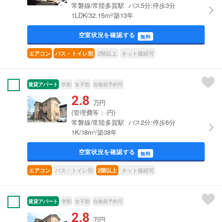
常磐線/常陸多賀駅 バス5分:停歩3分
1LDK/32.15m²/築13年
空室状況を確認する
無料
2階以上
ネット接続可
エアコン
バス・トイレ別
賃貸アパート
学割
女子割
合格前予約可
2.8
万円
(管理費等：-円)
常磐線/常陸多賀駅 バス2分:停歩6分
1K/18m²/築38年
空室状況を確認する
無料
バス・トイレ別
ネット接続可
エアコン
2階以上
賃貸アパート
学割
女子割
合格前予約可
2.8
万円