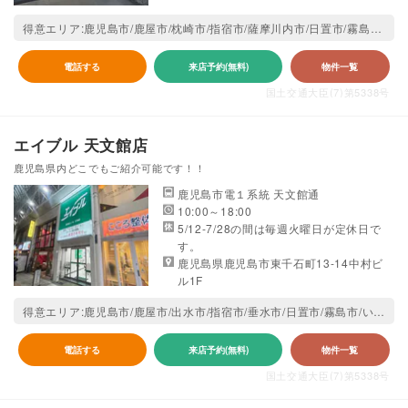
得意エリア:鹿児島市/鹿屋市/枕崎市/指宿市/薩摩川内市/日置市/霧島市/南さつま市/南九州市/姶良市
電話する
来店予約(無料)
物件一覧
国土交通大臣(7)第5338号
エイブル 天文館店
鹿児島県内どこでもご紹介可能です！！
鹿児島市電１系統 天文館通
10:00～18:00
5/12-7/28の間は毎週火曜日が定休日で
す。
鹿児島県鹿児島市東千石町13-14中村ビ
ル1F
得意エリア:鹿児島市/鹿屋市/出水市/指宿市/垂水市/日置市/霧島市/いちき串木野市/南九州市/姶良市
電話する
来店予約(無料)
物件一覧
国土交通大臣(7)第5338号