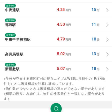
最寄駅5
中洲通駅
4.25
15
万円
分
最寄駅6
都通駅
4.50
11
万円
分
最寄駅7
甲東中学校前駅
4.79
18
万円
分
高見馬場駅
5.02
13
万円
分
最寄駅8
新屋敷駅
5.07
18
万円
分
※学校が存在する市区町村の現在エイブルWEBに掲載中の1R/1K物
件をもとに家賃相場を計算し算出しています。
※物件数が少ないときは家賃相場の算出ができない場合があります
※相場の絞りこみ条件は、物件の検索条件と一致しない場合があり
ます