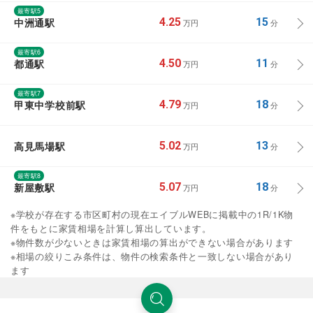
最寄駅5
中洲通駅
4.25
15
万円
分
最寄駅6
都通駅
4.50
11
万円
分
最寄駅7
甲東中学校前駅
4.79
18
万円
分
高見馬場駅
5.02
13
万円
分
最寄駅8
新屋敷駅
5.07
18
万円
分
※学校が存在する市区町村の現在エイブルWEBに掲載中の1R/1K物
件をもとに家賃相場を計算し算出しています。
※物件数が少ないときは家賃相場の算出ができない場合があります
※相場の絞りこみ条件は、物件の検索条件と一致しない場合があり
ます