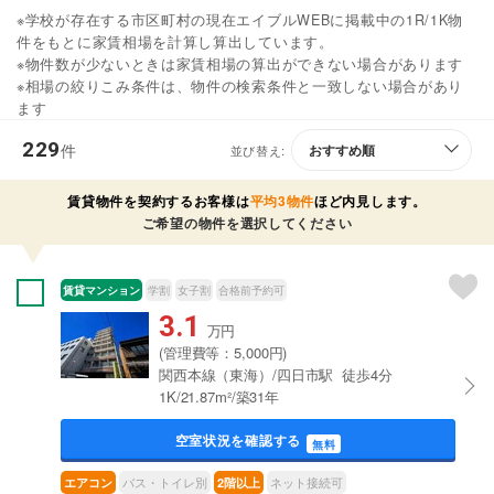
※学校が存在する市区町村の現在エイブルWEBに掲載中の1R/1K物
件をもとに家賃相場を計算し算出しています。
※物件数が少ないときは家賃相場の算出ができない場合があります
※相場の絞りこみ条件は、物件の検索条件と一致しない場合があり
ます
229
件
並び替え:
賃貸物件を契約するお客様は
平均3物件
ほど内見します。
ご希望の物件を選択してください
賃貸マンション
学割
女子割
合格前予約可
3.1
万円
(管理費等：5,000円)
関西本線（東海）/四日市駅 徒歩4分
1K/21.87m²/築31年
空室状況を確認する
無料
バス・トイレ別
ネット接続可
エアコン
2階以上