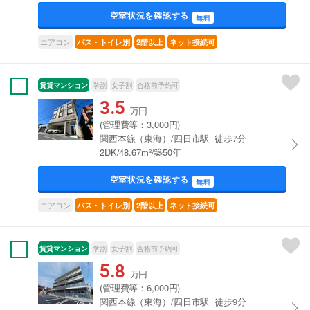
空室状況を確認する
無料
エアコン
バス・トイレ別
2階以上
ネット接続可
賃貸マンション
学割
女子割
合格前予約可
3.5
万円
(管理費等：3,000円)
関西本線（東海）/四日市駅 徒歩7分
2DK/48.67m²/築50年
空室状況を確認する
無料
エアコン
バス・トイレ別
2階以上
ネット接続可
賃貸マンション
学割
女子割
合格前予約可
5.8
万円
(管理費等：6,000円)
関西本線（東海）/四日市駅 徒歩9分