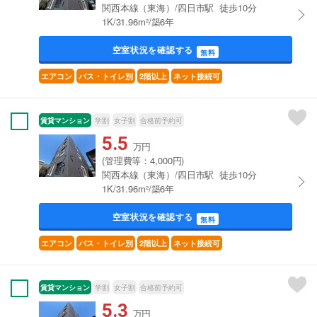
関西本線（東海）/四日市駅 徒歩10分
1K/31.96m²/築6年
空室状況を確認する
無料
エアコン
バス・トイレ別
2階以上
ネット接続可
賃貸マンション
学割
女子割
合格前予約可
5.5
万円
(管理費等：4,000円)
関西本線（東海）/四日市駅 徒歩10分
1K/31.96m²/築6年
空室状況を確認する
無料
エアコン
バス・トイレ別
2階以上
ネット接続可
賃貸マンション
学割
女子割
合格前予約可
5.3
万円