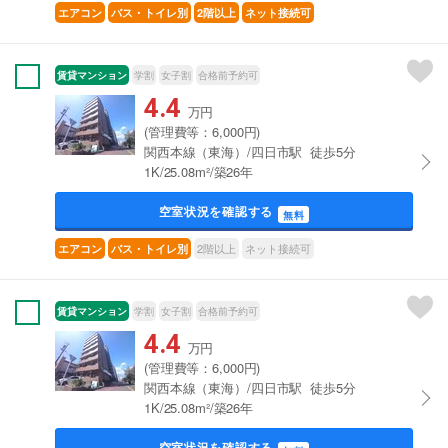
エアコン
バス・トイレ別
2階以上
ネット接続可
賃貸マンション
学割
女子割
合格前予約可
4.4
万円
(管理費等：6,000円)
関西本線（東海）/四日市駅 徒歩5分
1K/25.08m²/築26年
空室状況を確認する
無料
2階以上
ネット接続可
エアコン
バス・トイレ別
賃貸マンション
学割
女子割
合格前予約可
4.4
万円
(管理費等：6,000円)
関西本線（東海）/四日市駅 徒歩5分
1K/25.08m²/築26年
空室状況を確認する