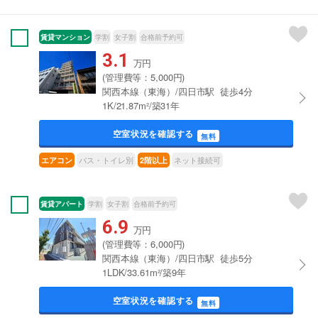
賃貸マンション
学割
女子割
合格前予約可
3.1
万円
(管理費等：5,000円)
関西本線（東海）/四日市駅 徒歩4分
1K/21.87m²/築31年
空室状況を確認する
無料
バス・トイレ別
ネット接続可
エアコン
2階以上
賃貸アパート
学割
女子割
合格前予約可
6.9
万円
(管理費等：6,000円)
関西本線（東海）/四日市駅 徒歩5分
1LDK/33.61m²/築9年
空室状況を確認する
無料