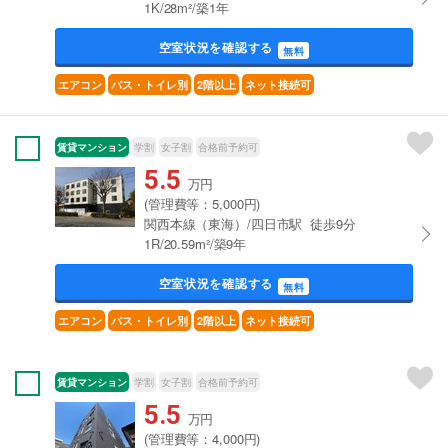
1K/28m²/築1年
空室状況を確認する
無料
エアコン
バス・トイレ別
2階以上
ネット接続可
賃貸マンション
学割
女子割
合格前予約可
5.5
万円
(管理費等：5,000円)
関西本線（東海）/四日市駅 徒歩9分
1R/20.59m²/築9年
空室状況を確認する
無料
エアコン
バス・トイレ別
2階以上
ネット接続可
賃貸マンション
学割
女子割
合格前予約可
5.5
万円
(管理費等：4,000円)