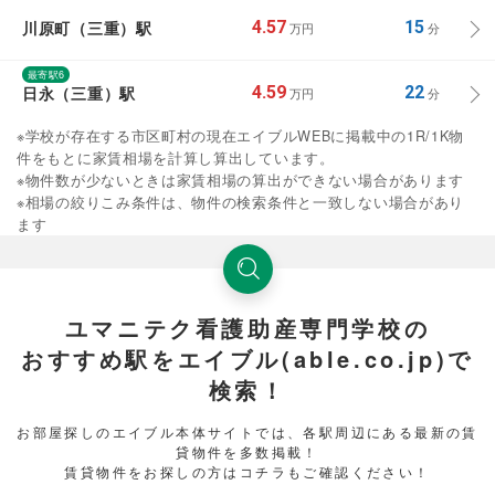
川原町（三重）駅
4.57
15
万円
分
最寄駅6
日永（三重）駅
4.59
22
万円
分
※学校が存在する市区町村の現在エイブルWEBに掲載中の1R/1K物
件をもとに家賃相場を計算し算出しています。
※物件数が少ないときは家賃相場の算出ができない場合があります
※相場の絞りこみ条件は、物件の検索条件と一致しない場合があり
ます
ユマニテク看護助産専門学校の
おすすめ駅をエイブル(able.co.jp)で
検索！
お部屋探しのエイブル本体サイトでは、各駅周辺にある最新の賃
貸物件を多数掲載！
賃貸物件をお探しの方はコチラもご確認ください！