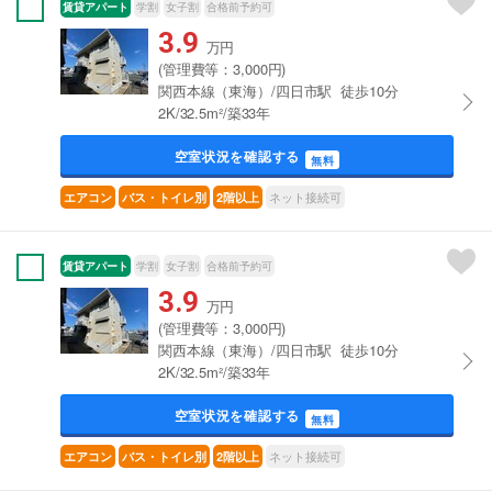
賃貸アパート
学割
女子割
合格前予約可
3.9
万円
(管理費等：3,000円)
関西本線（東海）/四日市駅 徒歩10分
2K/32.5m²/築33年
空室状況を確認する
無料
ネット接続可
エアコン
バス・トイレ別
2階以上
賃貸アパート
学割
女子割
合格前予約可
3.9
万円
(管理費等：3,000円)
関西本線（東海）/四日市駅 徒歩10分
2K/32.5m²/築33年
空室状況を確認する
無料
ネット接続可
エアコン
バス・トイレ別
2階以上