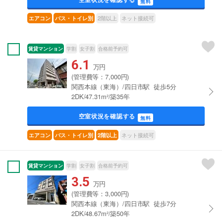
無料
2階以上
ネット接続可
エアコン
バス・トイレ別
賃貸マンション
学割
女子割
合格前予約可
6.1
万円
(管理費等：7,000円)
関西本線（東海）/四日市駅 徒歩5分
2DK/47.31m²/築35年
空室状況を確認する
無料
ネット接続可
エアコン
バス・トイレ別
2階以上
賃貸マンション
学割
女子割
合格前予約可
3.5
万円
(管理費等：3,000円)
関西本線（東海）/四日市駅 徒歩7分
2DK/48.67m²/築50年