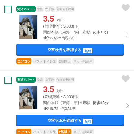
賃貸アパート
学割
女子割
合格前予約可
3.5
万円
(管理費等：3,000円)
関西本線（東海）/四日市駅 徒歩13分
1K/15.92m²/築36年
空室状況を確認する
無料
バス・トイレ別
2階以上
ネット接続可
エアコン
賃貸アパート
学割
女子割
合格前予約可
3.5
万円
(管理費等：3,000円)
関西本線（東海）/四日市駅 徒歩13分
1K/16.78m²/築36年
空室状況を確認する
無料
バス・トイレ別
ネット接続可
エアコン
2階以上