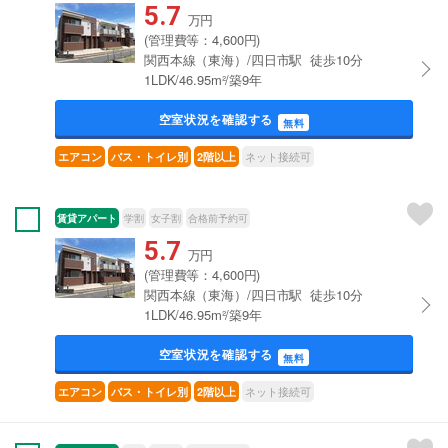
5.7
万円
(管理費等：4,600円)
関西本線（東海）/四日市駅 徒歩10分
1LDK/46.95m²/築9年
空室状況を確認する
無料
ネット接続可
エアコン
バス・トイレ別
2階以上
賃貸アパート
学割
女子割
合格前予約可
5.7
万円
(管理費等：4,600円)
関西本線（東海）/四日市駅 徒歩10分
1LDK/46.95m²/築9年
空室状況を確認する
無料
ネット接続可
エアコン
バス・トイレ別
2階以上