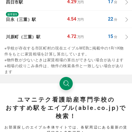
四日市駅
4.29
17
万円
分
最寄駅6
日永（三重）駅
4.54
22
万円
分
川原町（三重）駅
4.72
15
万円
分
※学校が存在する市区町村の現在エイブルWEBに掲載中の1R/1K物
件をもとに家賃相場を計算し算出しています。
※物件数が少ないときは家賃相場の算出ができない場合があります
※相場の絞りこみ条件は、物件の検索条件と一致しない場合があり
ます
ユマニテク看護助産専門学校の
おすすめ駅をエイブル(able.co.jp)で
検索！
お部屋探しのエイブル本体サイトでは、各駅周辺にある最新の賃