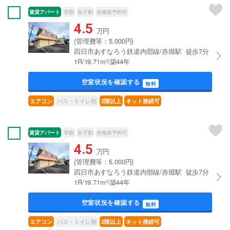
賃貸アパート
学割
女子割
合格前予約可
4.5
万円
(管理費等：5,000円)
四日市あすなろう鉄道内部線/赤堀駅 徒歩7分
1R/19.71m²/築44年
空室状況を確認する
無料
バス・トイレ別
エアコン
2階以上
ネット接続可
賃貸アパート
学割
女子割
合格前予約可
4.5
万円
(管理費等：5,000円)
四日市あすなろう鉄道内部線/赤堀駅 徒歩7分
1R/19.71m²/築44年
空室状況を確認する
無料
バス・トイレ別
エアコン
2階以上
ネット接続可