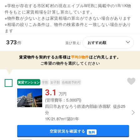
※学校が存在する市区町村の現在エイブルWEBに掲載中の1R/1K物
件をもとに家賃相場を計算し算出しています。
※物件数が少ないときは家賃相場の算出ができない場合があります
※相場の絞りこみ条件は、物件の検索条件と一致しない場合があり
ます
373
件
並び替え:
賃貸物件を契約するお客様は
平均3物件
ほど内見します。
ご希望の物件を選択してください
賃貸マンション
学割
女子割
合格前予約可
3.1
万円
(管理費等：5,000円)
四日市あすなろう鉄道内部線/赤堀駅 徒歩25
分
1K/21.87m²/築31年
空室状況を確認する
無料