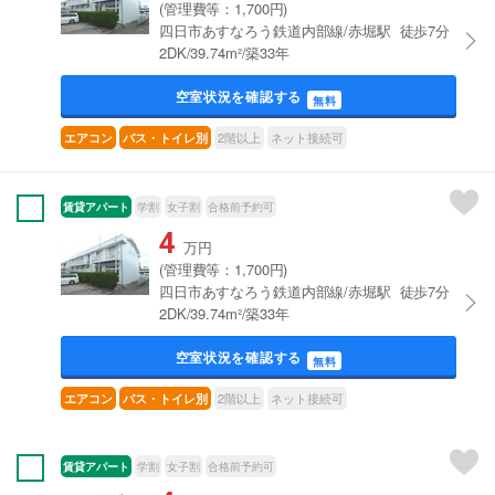
(管理費等：1,700円)
四日市あすなろう鉄道内部線/赤堀駅 徒歩7分
2DK/39.74m²/築33年
空室状況を確認する
無料
2階以上
ネット接続可
エアコン
バス・トイレ別
賃貸アパート
学割
女子割
合格前予約可
4
万円
(管理費等：1,700円)
四日市あすなろう鉄道内部線/赤堀駅 徒歩7分
2DK/39.74m²/築33年
空室状況を確認する
無料
2階以上
ネット接続可
エアコン
バス・トイレ別
賃貸アパート
学割
女子割
合格前予約可