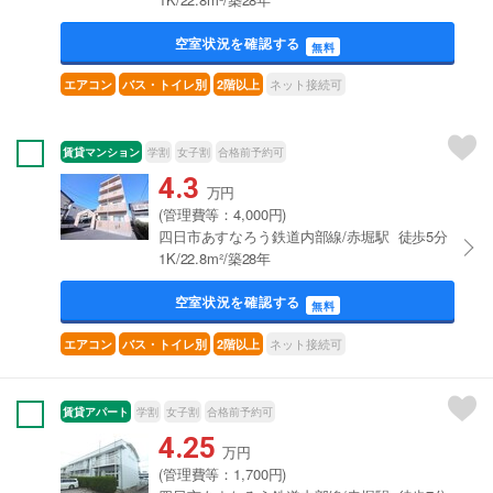
空室状況を確認する
無料
ネット接続可
エアコン
バス・トイレ別
2階以上
賃貸マンション
学割
女子割
合格前予約可
4.3
万円
(管理費等：4,000円)
四日市あすなろう鉄道内部線/赤堀駅 徒歩5分
1K/22.8m²/築28年
空室状況を確認する
無料
ネット接続可
エアコン
バス・トイレ別
2階以上
賃貸アパート
学割
女子割
合格前予約可
4.25
万円
(管理費等：1,700円)