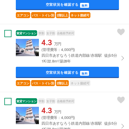
空室状況を確認する
無料
エアコン
バス・トイレ別
2階以上
ネット接続可
賃貸マンション
学割
女子割
合格前予約可
4.3
万円
(管理費等：4,000円)
四日市あすなろう鉄道内部線/赤堀駅 徒歩5分
1K/22.8m²/築28年
空室状況を確認する
無料
ネット接続可
エアコン
バス・トイレ別
2階以上
賃貸マンション
学割
女子割
合格前予約可
4.3
万円
(管理費等：4,000円)
四日市あすなろう鉄道内部線/赤堀駅 徒歩5分
1K/22.8m²/築28年