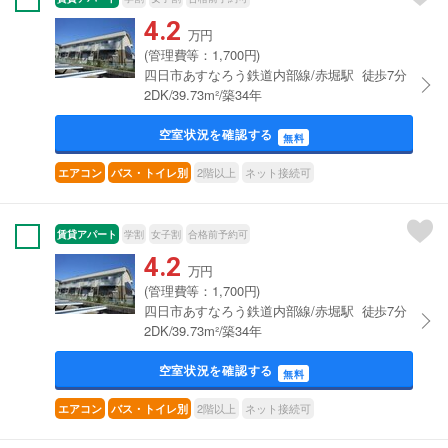
4.2
万円
(管理費等：1,700円)
四日市あすなろう鉄道内部線/赤堀駅 徒歩7分
2DK/39.73m²/築34年
空室状況を確認する
無料
2階以上
ネット接続可
エアコン
バス・トイレ別
賃貸アパート
学割
女子割
合格前予約可
4.2
万円
(管理費等：1,700円)
四日市あすなろう鉄道内部線/赤堀駅 徒歩7分
2DK/39.73m²/築34年
空室状況を確認する
無料
2階以上
ネット接続可
エアコン
バス・トイレ別