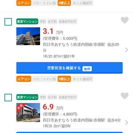
バス・トイレ別
ネット接続可
エアコン
2階以上
賃貸マンション
学割
女子割
合格前予約可
3.1
万円
(管理費等：5,000円)
四日市あすなろう鉄道内部線/赤堀駅 徒歩25
分
1K/21.87m²/築31年
空室状況を確認する
無料
バス・トイレ別
ネット接続可
エアコン
2階以上
賃貸マンション
学割
女子割
合格前予約可
6.9
万円
(管理費等：4,800円)
四日市あすなろう鉄道内部線/赤堀駅 徒歩4分
1R/31.5m²/築5年