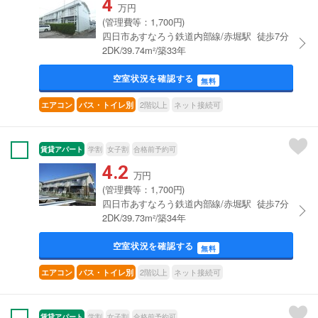
4
万円
(管理費等：1,700円)
四日市あすなろう鉄道内部線/赤堀駅 徒歩7分
2DK/39.74m²/築33年
空室状況を確認する
無料
2階以上
ネット接続可
エアコン
バス・トイレ別
賃貸アパート
学割
女子割
合格前予約可
4.2
万円
(管理費等：1,700円)
四日市あすなろう鉄道内部線/赤堀駅 徒歩7分
2DK/39.73m²/築34年
空室状況を確認する
無料
2階以上
ネット接続可
エアコン
バス・トイレ別
賃貸アパート
学割
女子割
合格前予約可