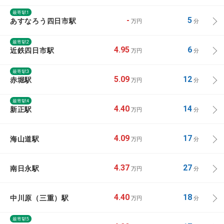
最寄駅1
あすなろう四日市駅
-
5
万円
分
最寄駅2
近鉄四日市駅
4.95
6
万円
分
最寄駅3
赤堀駅
5.09
12
万円
分
最寄駅4
新正駅
4.40
14
万円
分
海山道駅
4.09
17
万円
分
南日永駅
4.37
27
万円
分
中川原（三重）駅
4.40
18
万円
分
最寄駅5