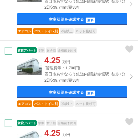
四日市あすなろう鉄道内部線/赤堀駅 徒歩7分
2DK/39.74m²/築33年
空室状況を確認する
無料
2階以上
ネット接続可
エアコン
バス・トイレ別
賃貸アパート
学割
女子割
合格前予約可
4.25
万円
(管理費等：1,700円)
四日市あすなろう鉄道内部線/赤堀駅 徒歩7分
2DK/39.74m²/築33年
空室状況を確認する
無料
2階以上
ネット接続可
エアコン
バス・トイレ別
賃貸アパート
学割
女子割
合格前予約可
4.25
万円