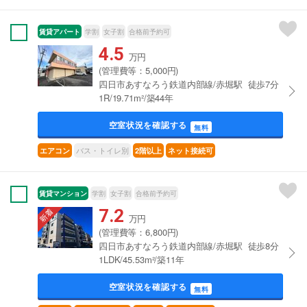
賃貸アパート
学割
女子割
合格前予約可
4.5
万円
(管理費等：5,000円)
四日市あすなろう鉄道内部線/赤堀駅 徒歩7分
1R/19.71m²/築44年
空室状況を確認する
無料
バス・トイレ別
エアコン
2階以上
ネット接続可
賃貸マンション
学割
女子割
合格前予約可
7.2
万円
(管理費等：6,800円)
四日市あすなろう鉄道内部線/赤堀駅 徒歩8分
1LDK/45.53m²/築11年
空室状況を確認する
無料