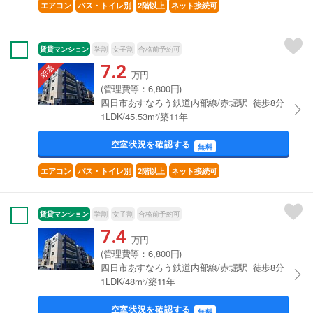
エアコン
バス・トイレ別
2階以上
ネット接続可
賃貸マンション
学割
女子割
合格前予約可
7.2
万円
(管理費等：6,800円)
四日市あすなろう鉄道内部線/赤堀駅 徒歩8分
1LDK/45.53m²/築11年
空室状況を確認する
無料
エアコン
バス・トイレ別
2階以上
ネット接続可
賃貸マンション
学割
女子割
合格前予約可
7.4
万円
(管理費等：6,800円)
四日市あすなろう鉄道内部線/赤堀駅 徒歩8分
1LDK/48m²/築11年
空室状況を確認する
無料