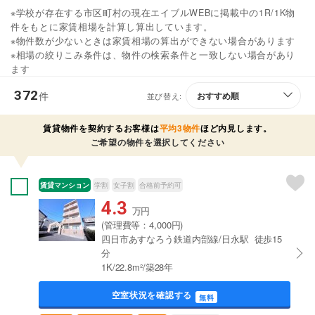
※学校が存在する市区町村の現在エイブルWEBに掲載中の1R/1K物
件をもとに家賃相場を計算し算出しています。
※物件数が少ないときは家賃相場の算出ができない場合があります
※相場の絞りこみ条件は、物件の検索条件と一致しない場合があり
ます
372
件
並び替え:
賃貸物件を契約するお客様は
平均3物件
ほど内見します。
ご希望の物件を選択してください
賃貸マンション
学割
女子割
合格前予約可
4.3
万円
(管理費等：4,000円)
四日市あすなろう鉄道内部線/日永駅 徒歩15
分
1K/22.8m²/築28年
空室状況を確認する
無料