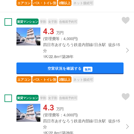
ネット接続可
エアコン
バス・トイレ別
2階以上
賃貸マンション
学割
女子割
合格前予約可
4.3
万円
(管理費等：4,000円)
四日市あすなろう鉄道内部線/日永駅 徒歩15
分
1K/22.8m²/築28年
空室状況を確認する
無料
ネット接続可
エアコン
バス・トイレ別
2階以上
賃貸マンション
学割
女子割
合格前予約可
4.3
万円
(管理費等：4,000円)
四日市あすなろう鉄道内部線/日永駅 徒歩15
分
1K/22.8m²/築28年