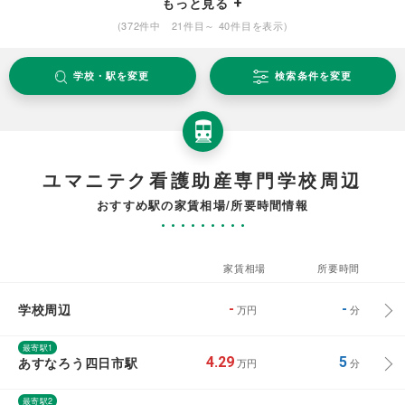
もっと見る
(372件中 21件目～ 40件目を表示)
学校・駅を変更
検索条件を変更
ユマニテク看護助産専門学校周辺
おすすめ駅の家賃相場/所要時間情報
家賃相場
所要時間
学校周辺
-
-
万円
分
最寄駅1
あすなろう四日市駅
4.29
5
万円
分
最寄駅2