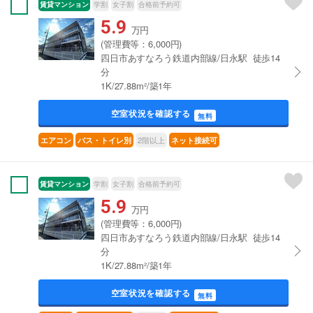
賃貸マンション
学割
女子割
合格前予約可
5.9
万円
(管理費等：6,000円)
四日市あすなろう鉄道内部線/日永駅 徒歩14
分
1K/27.88m²/築1年
空室状況を確認する
無料
2階以上
エアコン
バス・トイレ別
ネット接続可
賃貸マンション
学割
女子割
合格前予約可
5.9
万円
(管理費等：6,000円)
四日市あすなろう鉄道内部線/日永駅 徒歩14
分
1K/27.88m²/築1年
空室状況を確認する
無料