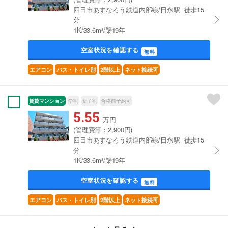
四日市あすなろう鉄道内部線/日永駅 徒歩15
分
1K/33.6m²/築19年
空室状況を確認する
無料
エアコン
バス・トイレ別
2階以上
ネット接続可
賃貸マンション
学割
女子割
合格前予約可
5.55
万円
(管理費等：2,900円)
四日市あすなろう鉄道内部線/日永駅 徒歩15
分
1K/33.6m²/築19年
空室状況を確認する
無料
エアコン
バス・トイレ別
2階以上
ネット接続可