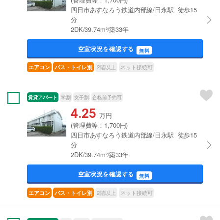
四日市あすなろう鉄道内部線/日永駅 徒歩15
分
2DK/39.74m²/築33年
空室状況を確認する
無料
2階以上
ネット接続可
エアコン
バス・トイレ別
賃貸アパート
学割
女子割
合格前予約可
4.25
万円
(管理費等：1,700円)
四日市あすなろう鉄道内部線/日永駅 徒歩15
分
2DK/39.74m²/築33年
空室状況を確認する
無料
2階以上
ネット接続可
エアコン
バス・トイレ別