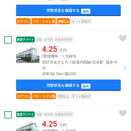
空室状況を確認する
無料
ネット接続可
エアコン
バス・トイレ別
2階以上
賃貸アパート
学割
女子割
合格前予約可
4.25
万円
(管理費等：1,700円)
四日市あすなろう鉄道内部線/日永駅 徒歩15
分
2DK/39.74m²/築33年
空室状況を確認する
無料
2階以上
ネット接続可
エアコン
バス・トイレ別
賃貸アパート
学割
女子割
合格前予約可
4.25
万円
(管理費等：1,700円)