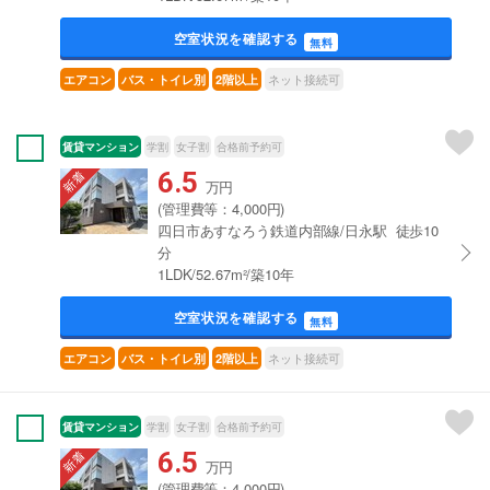
空室状況を確認する
無料
ネット接続可
エアコン
バス・トイレ別
2階以上
賃貸マンション
学割
女子割
合格前予約可
6.5
万円
(管理費等：4,000円)
四日市あすなろう鉄道内部線/日永駅 徒歩10
分
1LDK/52.67m²/築10年
空室状況を確認する
無料
ネット接続可
エアコン
バス・トイレ別
2階以上
賃貸マンション
学割
女子割
合格前予約可
6.5
万円
(管理費等：4,000円)