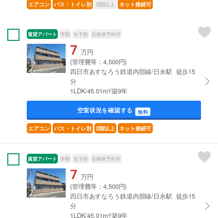
2階以上
エアコン
バス・トイレ別
ネット接続可
賃貸アパート
学割
女子割
合格前予約可
7
万円
(管理費等：4,500円)
四日市あすなろう鉄道内部線/日永駅 徒歩15
分
1LDK/45.01m²/築9年
空室状況を確認する
無料
エアコン
バス・トイレ別
2階以上
ネット接続可
賃貸アパート
学割
女子割
合格前予約可
7
万円
(管理費等：4,500円)
四日市あすなろう鉄道内部線/日永駅 徒歩15
分
1LDK/45.01m²/築9年