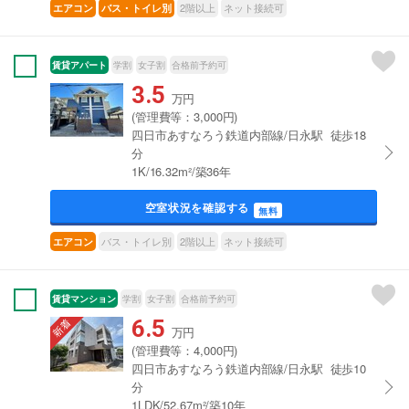
2階以上
ネット接続可
エアコン
バス・トイレ別
賃貸アパート
学割
女子割
合格前予約可
3.5
万円
(管理費等：3,000円)
四日市あすなろう鉄道内部線/日永駅 徒歩18
分
1K/16.32m²/築36年
空室状況を確認する
無料
バス・トイレ別
2階以上
ネット接続可
エアコン
賃貸マンション
学割
女子割
合格前予約可
6.5
万円
(管理費等：4,000円)
四日市あすなろう鉄道内部線/日永駅 徒歩10
分
1LDK/52.67m²/築10年