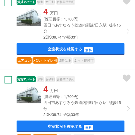
賃貸アパート
学割
女子割
合格前予約可
4
万円
(管理費等：1,700円)
四日市あすなろう鉄道内部線/日永駅 徒歩15
分
2DK/39.74m²/築33年
空室状況を確認する
無料
2階以上
ネット接続可
エアコン
バス・トイレ別
賃貸アパート
学割
女子割
合格前予約可
4
万円
(管理費等：1,700円)
四日市あすなろう鉄道内部線/日永駅 徒歩15
分
2DK/39.74m²/築33年
空室状況を確認する
無料