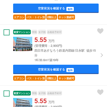
空室状況を確認する
無料
エアコン
バス・トイレ別
2階以上
ネット接続可
賃貸マンション
学割
女子割
合格前予約可
5.55
万円
(管理費等：2,900円)
四日市あすなろう鉄道内部線/日永駅 徒歩15
分
1K/33.6m²/築19年
空室状況を確認する
無料
エアコン
バス・トイレ別
2階以上
ネット接続可
賃貸マンション
学割
女子割
合格前予約可
5.55
万円
(管理費等：2,900円)