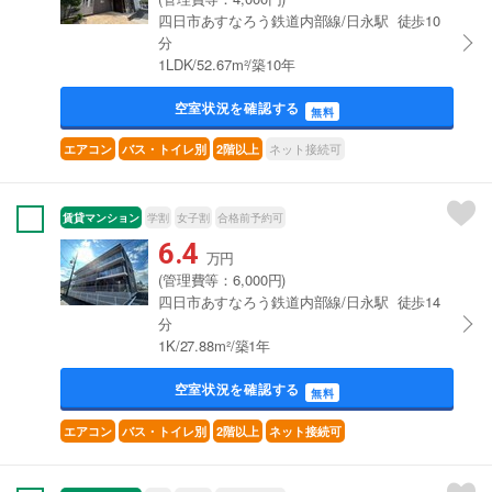
四日市あすなろう鉄道内部線/日永駅 徒歩10
分
1LDK/52.67m²/築10年
空室状況を確認する
無料
ネット接続可
エアコン
バス・トイレ別
2階以上
賃貸マンション
学割
女子割
合格前予約可
6.4
万円
(管理費等：6,000円)
四日市あすなろう鉄道内部線/日永駅 徒歩14
分
1K/27.88m²/築1年
空室状況を確認する
無料
エアコン
バス・トイレ別
2階以上
ネット接続可