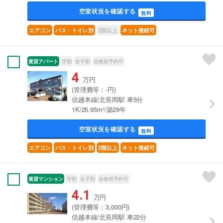
空室状況を確認する
無料
2階以上
エアコン
バス・トイレ別
ネット接続可
賃貸アパート
学割
女子割
合格前予約可
4
万円
(管理費等：-円)
信越本線/北長岡駅 車5分
1K/25.95m²/築29年
空室状況を確認する
無料
エアコン
バス・トイレ別
2階以上
ネット接続可
賃貸マンション
学割
女子割
合格前予約可
4.1
万円
(管理費等：3,000円)
信越本線/北長岡駅 車22分