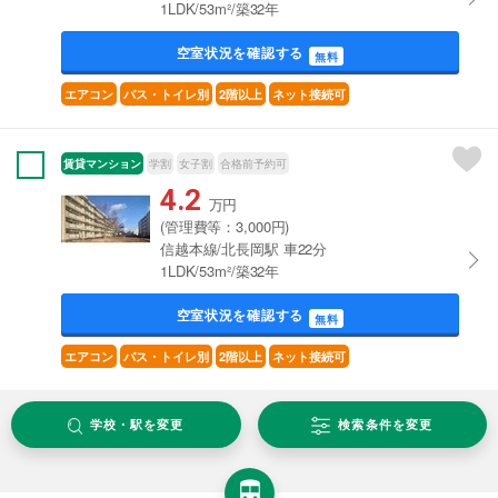
1LDK/53m²/築32年
空室状況を確認する
無料
エアコン
バス・トイレ別
2階以上
ネット接続可
賃貸マンション
学割
女子割
合格前予約可
4.2
万円
(管理費等：3,000円)
信越本線/北長岡駅 車22分
1LDK/53m²/築32年
空室状況を確認する
無料
エアコン
バス・トイレ別
2階以上
ネット接続可
学校・駅を変更
検索条件を変更