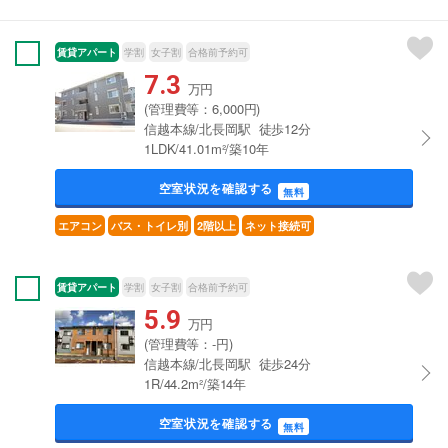
賃貸アパート
学割
女子割
合格前予約可
7.3
万円
(管理費等：6,000円)
信越本線/北長岡駅 徒歩12分
1LDK/41.01m²/築10年
空室状況を確認する
無料
エアコン
バス・トイレ別
2階以上
ネット接続可
賃貸アパート
学割
女子割
合格前予約可
5.9
万円
(管理費等：-円)
信越本線/北長岡駅 徒歩24分
1R/44.2m²/築14年
空室状況を確認する
無料