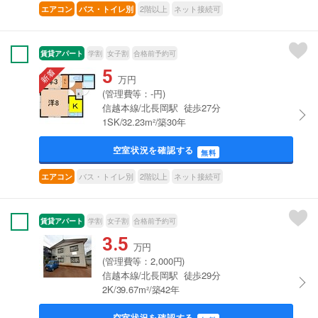
2階以上
ネット接続可
エアコン
バス・トイレ別
賃貸アパート
学割
女子割
合格前予約可
5
万円
(管理費等：-円)
信越本線/北長岡駅 徒歩27分
1SK/32.23m²/築30年
空室状況を確認する
無料
バス・トイレ別
2階以上
ネット接続可
エアコン
賃貸アパート
学割
女子割
合格前予約可
3.5
万円
(管理費等：2,000円)
信越本線/北長岡駅 徒歩29分
2K/39.67m²/築42年
空室状況を確認する