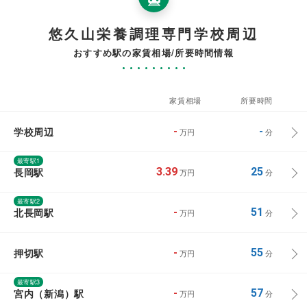
悠久山栄養調理専門学校周辺
おすすめ駅の家賃相場/所要時間情報
家賃相場
所要時間
学校周辺
-
-
万円
分
最寄駅1
長岡駅
3.39
25
万円
分
最寄駅2
北長岡駅
-
51
万円
分
押切駅
-
55
万円
分
最寄駅3
宮内（新潟）駅
-
57
万円
分