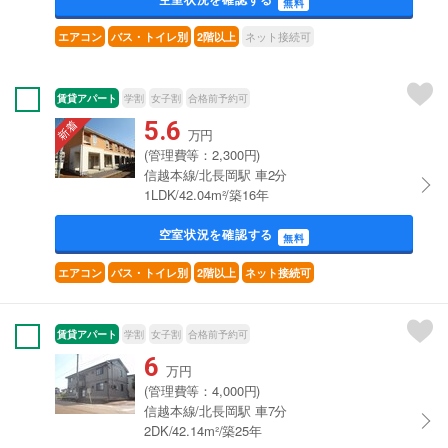
無料
ネット接続可
エアコン
バス・トイレ別
2階以上
賃貸アパート
学割
女子割
合格前予約可
5.6
万円
(管理費等：2,300円)
信越本線/北長岡駅 車2分
1LDK/42.04m²/築16年
空室状況を確認する
無料
エアコン
バス・トイレ別
2階以上
ネット接続可
賃貸アパート
学割
女子割
合格前予約可
6
万円
(管理費等：4,000円)
信越本線/北長岡駅 車7分
2DK/42.14m²/築25年