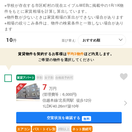
※学校が存在する市区町村の現在エイブルWEBに掲載中の1R/1K物
件をもとに家賃相場を計算し算出しています。
※物件数が少ないときは家賃相場の算出ができない場合があります
※相場の絞りこみ条件は、物件の検索条件と一致しない場合があり
ます
10
件
並び替え:
賃貸物件を契約するお客様は
平均3物件
ほど内見します。
ご希望の物件を選択してください
賃貸アパート
学割
女子割
合格前予約可
7
万円
(管理費等：6,000円)
信越本線/北長岡駅 徒歩12分
1LDK/40.26m²/築10年
空室状況を確認する
無料
2階以上
エアコン
バス・トイレ別
ネット接続可