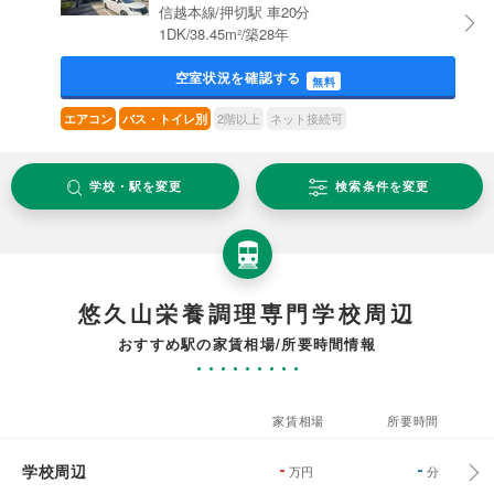
信越本線/押切駅 車20分
1DK/38.45m²/築28年
空室状況を確認する
無料
2階以上
ネット接続可
エアコン
バス・トイレ別
学校・駅を変更
検索条件を変更
悠久山栄養調理専門学校周辺
おすすめ駅の家賃相場/所要時間情報
家賃相場
所要時間
学校周辺
-
-
万円
分