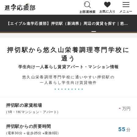
お気に入り
メニュー
お部屋検索
【エイブル進学応援部】押切駅（新潟県）周辺の賃貸を探す｜悠久山栄養調理専門学校学生・大学生の一人暮らし向け賃貸マンション・アパート
押切駅から悠久山栄養調理専門学校に
通う
学生向け一人暮らし賃貸アパート・マンション情報
悠久山栄養調理専門学校に通いやすい押切駅の
一人暮らし学生向け賃貸物件
押切駅の家賃相場
-
万円
(1R・1K/マンション・アパート)
押切駅からの所要時間
55
分
(電車30分 + 徒歩25分 ※乗換0回)