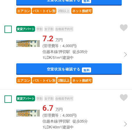
無料
2階以上
エアコン
バス・トイレ別
ネット接続可
賃貸アパート
学割
女子割
合格前予約可
7.2
万円
(管理費等：4,000円)
信越本線/押切駅 徒歩35分
1LDK/51m²/建築中
空室状況を確認する
無料
エアコン
バス・トイレ別
2階以上
ネット接続可
賃貸アパート
学割
女子割
合格前予約可
6.7
万円
(管理費等：4,000円)
信越本線/押切駅 徒歩35分
1LDK/40m²/建築中