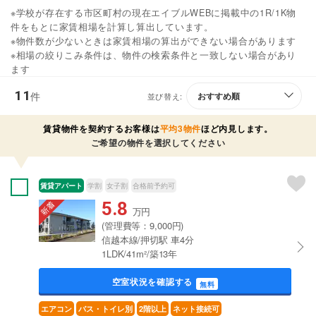
※学校が存在する市区町村の現在エイブルWEBに掲載中の1R/1K物
件をもとに家賃相場を計算し算出しています。
※物件数が少ないときは家賃相場の算出ができない場合があります
※相場の絞りこみ条件は、物件の検索条件と一致しない場合があり
ます
11
件
並び替え:
賃貸物件を契約するお客様は
平均3物件
ほど内見します。
ご希望の物件を選択してください
賃貸アパート
学割
女子割
合格前予約可
5.8
万円
(管理費等：9,000円)
信越本線/押切駅 車4分
1LDK/41m²/築13年
空室状況を確認する
無料
エアコン
バス・トイレ別
2階以上
ネット接続可