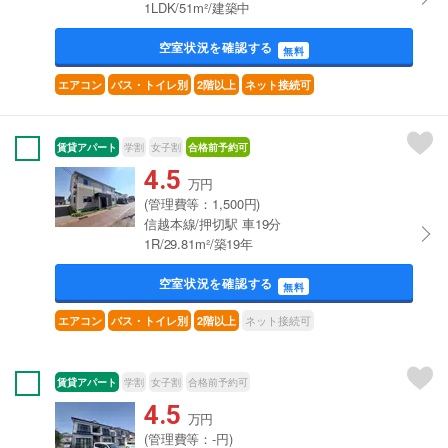
1LDK/51m²/建築中
空室状況を確認する
無料
エアコン
バス・トイレ別
2階以上
ネット接続可
賃貸アパート
学割
女子割
合格前予約可
4.5
万円
(管理費等：1,500円)
信越本線/押切駅 車19分
1R/29.81m²/築19年
空室状況を確認する
無料
ネット接続可
エアコン
バス・トイレ別
2階以上
賃貸アパート
学割
女子割
合格前予約可
4.5
万円
(管理費等：-円)