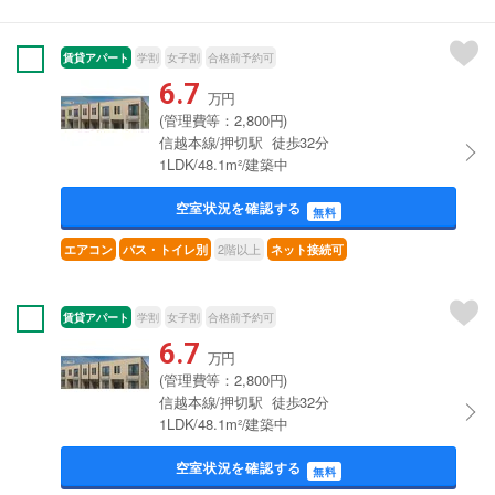
賃貸アパート
学割
女子割
合格前予約可
6.7
万円
(管理費等：2,800円)
信越本線/押切駅 徒歩32分
1LDK/48.1m²/建築中
空室状況を確認する
無料
2階以上
エアコン
バス・トイレ別
ネット接続可
賃貸アパート
学割
女子割
合格前予約可
6.7
万円
(管理費等：2,800円)
信越本線/押切駅 徒歩32分
1LDK/48.1m²/建築中
空室状況を確認する
無料