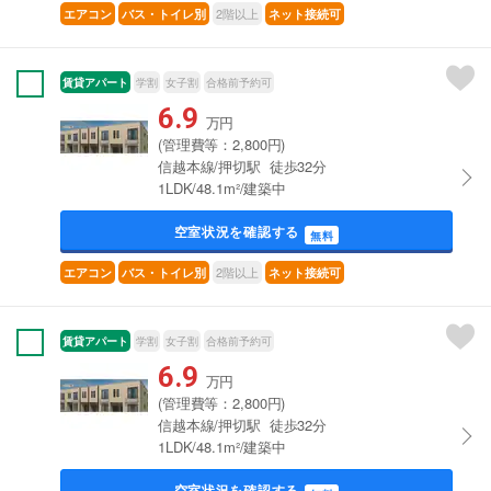
2階以上
エアコン
バス・トイレ別
ネット接続可
賃貸アパート
学割
女子割
合格前予約可
6.9
万円
(管理費等：2,800円)
信越本線/押切駅 徒歩32分
1LDK/48.1m²/建築中
空室状況を確認する
無料
2階以上
エアコン
バス・トイレ別
ネット接続可
賃貸アパート
学割
女子割
合格前予約可
6.9
万円
(管理費等：2,800円)
信越本線/押切駅 徒歩32分
1LDK/48.1m²/建築中
空室状況を確認する