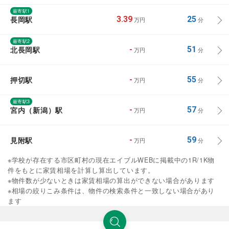
最寄駅1
長岡駅
3.39
25
万円
分
最寄駅2
北長岡駅
-
51
万円
分
押切駅
-
55
万円
分
最寄駅3
宮内（新潟）駅
-
57
万円
分
見附駅
-
59
万円
分
※学校が存在する市区町村の現在エイブルWEBに掲載中の1R/1K物
件をもとに家賃相場を計算し算出しています。
※物件数が少ないときは家賃相場の算出ができない場合があります
※相場の絞りこみ条件は、物件の検索条件と一致しない場合があり
ます