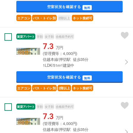
空室状況を確認する
無料
2階以上
エアコン
バス・トイレ別
ネット接続可
賃貸アパート
学割
女子割
合格前予約可
7.3
万円
(管理費等：4,000円)
信越本線/押切駅 徒歩35分
1LDK/51m²/建築中
空室状況を確認する
無料
エアコン
バス・トイレ別
2階以上
ネット接続可
賃貸アパート
学割
女子割
合格前予約可
7.3
万円
(管理費等：4,000円)
信越本線/押切駅 徒歩35分